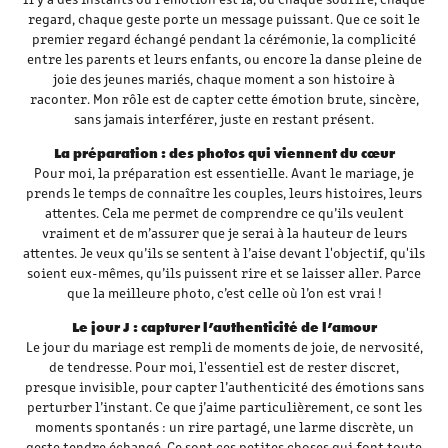
regard, chaque geste porte un message puissant. Que ce soit le
premier regard échangé pendant la cérémonie, la complicité
entre les parents et leurs enfants, ou encore la danse pleine de
joie des jeunes mariés, chaque moment a son histoire à
raconter. Mon rôle est de capter cette émotion brute, sincère,
sans jamais interférer, juste en restant présent.
La préparation : des photos qui viennent du cœur
Pour moi, la préparation est essentielle. Avant le mariage, je
prends le temps de connaître les couples, leurs histoires, leurs
attentes. Cela me permet de comprendre ce qu’ils veulent
vraiment et de m’assurer que je serai à la hauteur de leurs
attentes. Je veux qu’ils se sentent à l’aise devant l'objectif, qu'ils
soient eux-mêmes, qu’ils puissent rire et se laisser aller. Parce
que la meilleure photo, c’est celle où l’on est vrai !
Le jour J : capturer l’authenticité de l’amour
Le jour du mariage est rempli de moments de joie, de nervosité,
de tendresse. Pour moi, l'essentiel est de rester discret,
presque invisible, pour capter l’authenticité des émotions sans
perturber l’instant. Ce que j’aime particulièrement, ce sont les
moments spontanés : un rire partagé, une larme discrète, un
geste tendre échangé. Ce sont ces petites choses qui font toute