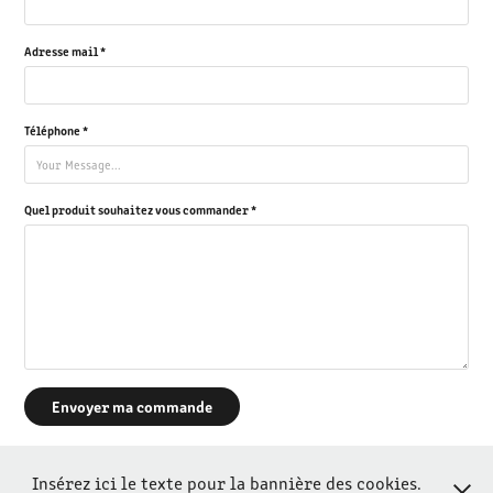
Adresse mail *
Téléphone *
Quel produit souhaitez vous commander *
Envoyer ma commande
Insérez ici le texte pour la bannière des cookies.
© Pierre Barrot Photographies - 2025